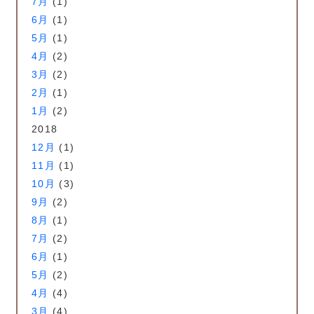
7月
(1)
6月
(1)
5月
(1)
4月
(2)
3月
(2)
2月
(1)
1月
(2)
2018
12月
(1)
11月
(1)
10月
(3)
9月
(2)
8月
(1)
7月
(2)
6月
(1)
5月
(2)
4月
(4)
3月
(4)