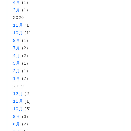
4月
(1)
3月
(1)
2020
11月
(1)
10月
(1)
9月
(1)
7月
(2)
4月
(2)
3月
(1)
2月
(1)
1月
(2)
2019
12月
(2)
11月
(1)
10月
(5)
9月
(3)
8月
(2)